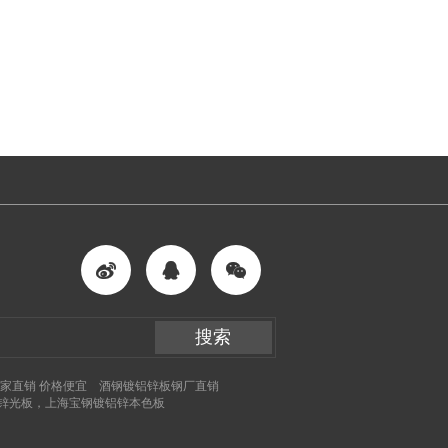
：
搜索
家直销 价格便宜
酒钢镀铝锌板钢厂直销
锌光板，上海宝钢镀铝锌本色板