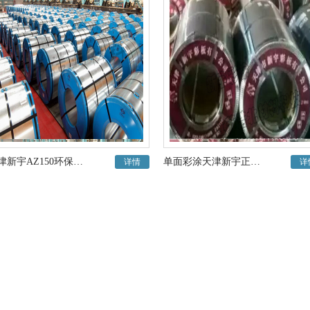
天津新宇AZ150环保耐指纹镀铝锌冲压建筑专用镀铝锌钢板
单面彩涂天津新宇正品钢厂直销
详情
详