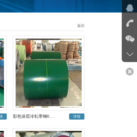
返回
彩色涂层冷轧带钢0.8厚彩钢板河南周口经销商
情
详情