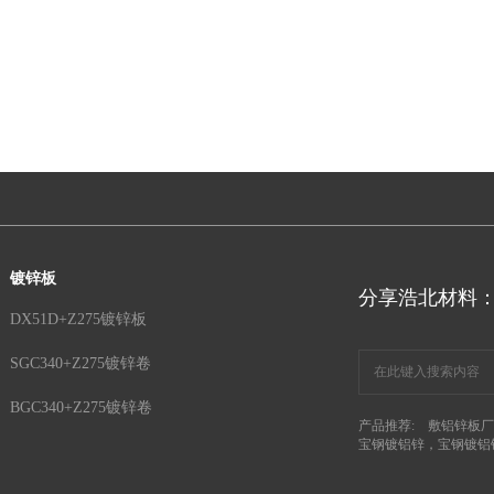
镀锌板
分享浩北材料
DX51D+Z275镀锌板
SGC340+Z275镀锌卷
BGC340+Z275镀锌卷
产品推荐:
敷铝锌板厂
宝钢镀铝锌，宝钢镀铝