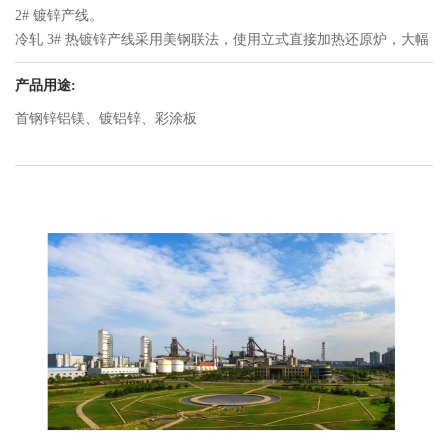
2# 镀锌产线。
冷轧 3# 热镀锌产线采用美钢联法，使用立式直接加热还原炉，大幅
提高了退火炉的操作性。产线具备 3 个热镀槽，目
产品用途:
前具备生产纯锌（GI）、锌铝镁（ZM）两种镀层钢板的能力，生产
规格可覆盖 0.4-2.5mm 厚度组距，1000-2080mm 宽
首钢锌铝镁、镀铝锌、彩涂板
度组距。目标产品以高端家电板和汽车板为主。